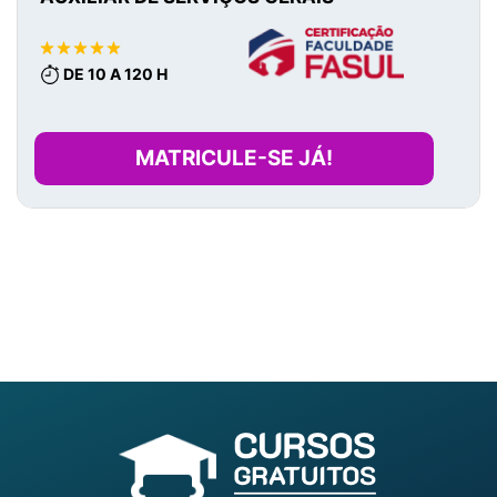
DE 10 A 120 H
MATRICULE-SE JÁ!