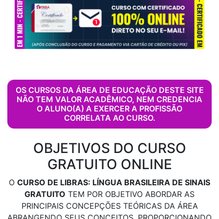
OS CURSOS DA ÁREA DE EDUCAÇÃO DESTE SITE
NÃO TEM VALOR ACADÊMICO, NEM CREDENCIA
O ALUNO(A) A EXERCER A PROFISSÃO
CORRELATA AO CURSO.
OBJETIVOS DO CURSO
GRATUITO ONLINE
O
CURSO DE LIBRAS: LÍNGUA BRASILEIRA DE SINAIS
GRATUITO
TEM POR OBJETIVO ABORDAR AS
PRINCIPAIS CONCEPÇÕES TEÓRICAS DA ÁREA
ABRANGENDO SEUS CONCEITOS, PROPORCIONANDO