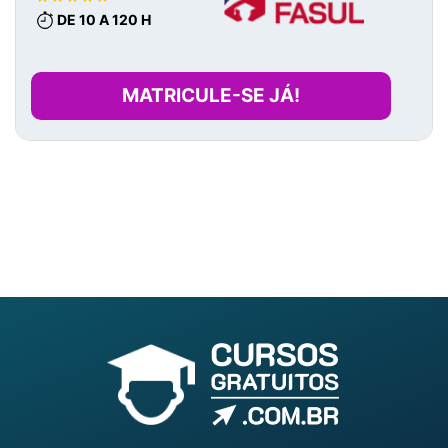
DE 10 A 120 H
MATRICULE-SE JÁ!